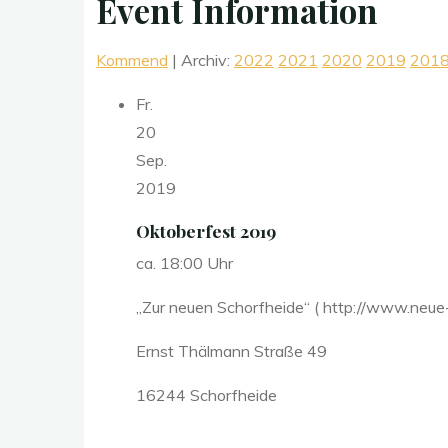
Event Information
Kommend
| Archiv:
2022
2021
2020
2019
201
Fr.
20
Sep.
2019
Oktoberfest 2019
ca. 18:00 Uhr
„Zur neuen Schorfheide“ ( http://www.neue-
Ernst Thälmann Straße 49
16244 Schorfheide