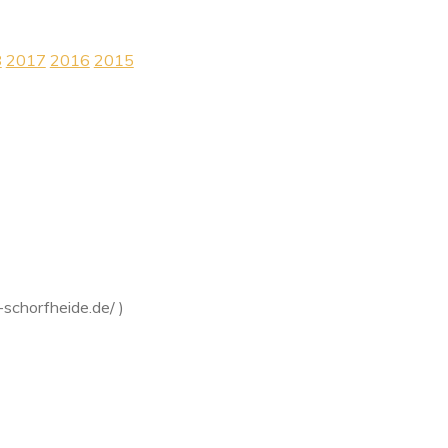
8
2017
2016
2015
schorfheide.de/ )