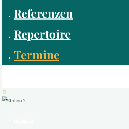
Referenzen
Repertoire
Termine
Station 3
die Partyband aus Berlin
Die Band