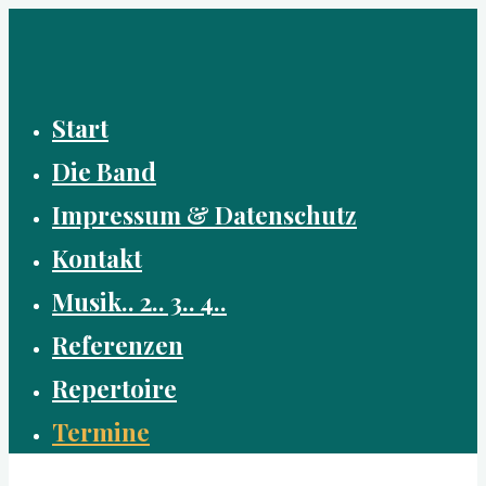
Zum
Inhalt
springen
Start
Die Band
Impressum & Datenschutz
Kontakt
Musik.. 2.. 3.. 4..
Referenzen
Repertoire
Termine